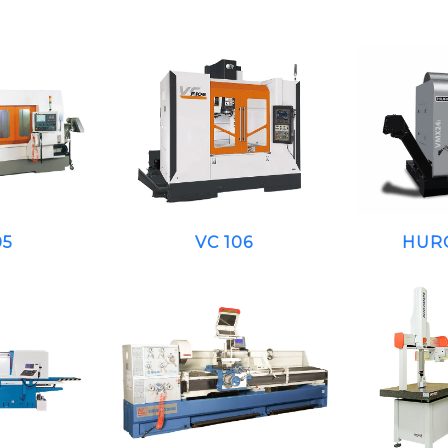
05
VC 106
HUR