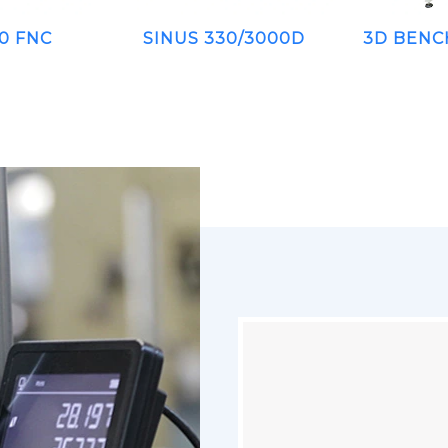
0 FNC
SINUS 330/3000D
3D BENC