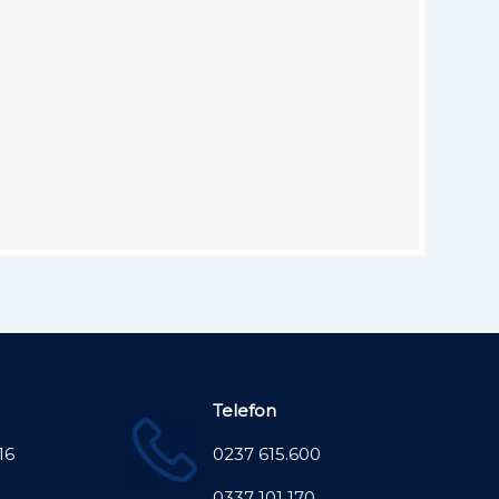
Telefon
16
0237 615.600
0337 101 170