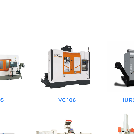
05
VC 106
HUR